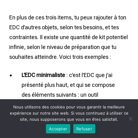
En plus de ces trois items, tu peux rajouter à ton
EDC d’autres objets, selon tes besoins, et tes
contraintes. Il existe une quantité de kit potentiel
infinie, selon le niveau de préparation que tu
souhaites atteindre. Voici trois exemples :
L’EDC minimaliste
: c’est l’EDC que j’ai
présenté plus haut, et qui se compose
des éléments suivants : un outil
multifonction (ou un couteau, le choix
Nous utilisons des cookies pour vous garantir la meilleure
expérience sur notre site web. Si vous continuez à utiliser ce
te revient), une lampe torche, un
site, nous supposerons que vous en êtes satisfait.
pansement compressif, de l’argent
Accepter
Refuser
liquide, et un smartphone avec